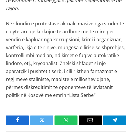
të vazhdojë t’i mbajë gjallë qëllimet hegjemoniste në
rajon.
Në sfondin e protestave aktuale masive nga studentë
e qytetarë që kërkojnë të ardhme më të mirë për
vendin e kapluar nga korrupsioni, krimi i organizuar,
varfëria, ikja e të rinjve, mungesa e lirisë së shprehjes,
kontrolli mbi median, ndikimet e fuqive autokratike
lindore, etj., kryeanalisti Zhelski shfaqet si një
aparatçik i pushtetit serb, i cili rikthen fantazmat e
regjimeve staliniste, maoiste e millosheviqjane,
përmes diskreditimit të oponentëve të leviatanit
politik në Kosovë me emrin “Lista Serbe”.
Facebook
Twitter
WhatsApp
Email
Telegra