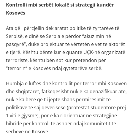
Kontrolli mbi serbët lokalë si strategji kundër
Kosovës
Ata që i përcjellin deklaratat politike të zyrtarëve të
Serbisë, e dinë se Serbia e përdor “akuzimin në
pasqyrë”, duke projektuar të vërtetën e vet te aktorët
e tjerë. Kështu bënte kur e quante UÇK-në organizatë
terroriste, kështu bën sot kur pretendon për
“terrorin” e Kosovës ndaj qytetarëve serbë.
Humbja e luftës dhe kontrollit për terror mbi Kosovën
dhe shqiptarët, fatkeqësisht nuk e ka denazifikuar atë,
nuk e ka bërë që t’i jepte shans përmirësimit të
politikave të saj qeverisëse (protestat studentore prej
1 viti e gjysmë), por e ka riorientuar në strategjinë
hibride për kontroll të ashpër ndaj komunitetit të
serbëve në Kosovë.