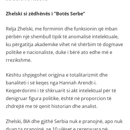
Zhelski si zëdhënës i “Botës Serbe”
Relja Zhelski, me formimin dhe funksionin që mban
përbën një shembull tipik të anomalisë intelektuale,
ku përgatitja akademike vihet në shërbim të dogmave
politike e nacionaliste, duke i bërë ato edhe më e
rrezikshme.
Kështu shpjegohet origjina e totalitarizmit dhe
banaliteti i së keqes nga Hannah Arendt-i.
Keqpërdorimi i të shkruarit si akt intelektual për të
denigruar figura politike, është në proporcion të
zhdrejtë me të qenit historian dhe analist.
Zhelski, BIA dhe gjithë Serbia nuk e pranojnë, apo nuk
duan ta pranojnë, se 10 ulëset e rezervuara në