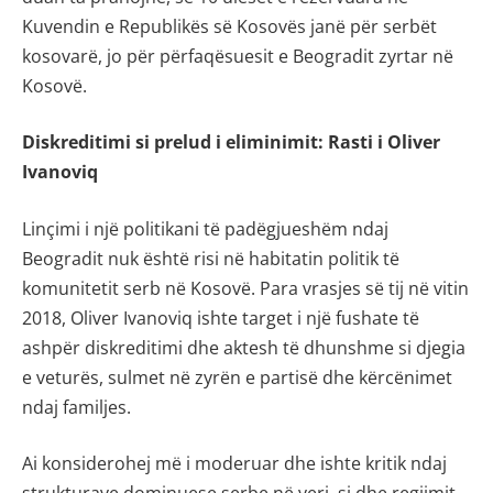
Kuvendin e Republikës së Kosovës janë për serbët
kosovarë, jo për përfaqësuesit e Beogradit zyrtar në
Kosovë.
Diskreditimi si prelud i eliminimit: Rasti i Oliver
Ivanoviq
Linçimi i një politikani të padëgjueshëm ndaj
Beogradit nuk është risi në habitatin politik të
komunitetit serb në Kosovë. Para vrasjes së tij në vitin
2018, Oliver Ivanoviq ishte target i një fushate të
ashpër diskreditimi dhe aktesh të dhunshme si djegia
e veturës, sulmet në zyrën e partisë dhe kërcënimet
ndaj familjes.
Ai konsiderohej më i moderuar dhe ishte kritik ndaj