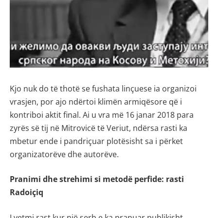
Kjo nuk do të thotë se fushata linçuese ia organizoi
vrasjen, por ajo ndërtoi klimën armiqësore që i
kontriboi aktit final. Ai u vra më 16 janar 2018 para
zyrës së tij në Mitrovicë të Veriut, ndërsa rasti ka
mbetur ende i pandriçuar plotësisht sa i përket
organizatorëve dhe autorëve.
Pranimi dhe strehimi si metodë perfide: rasti
Radoiçiq
I vetmi rast kur një serb e ka pranuar publikisht