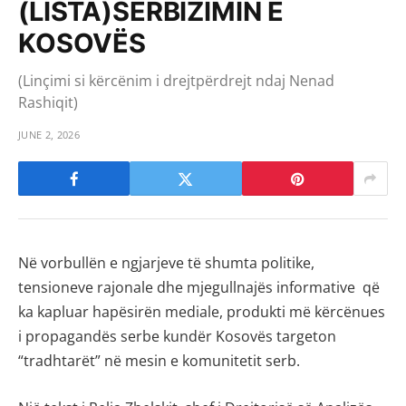
(LISTA)SERBIZIMIN E
KOSOVËS
(Linçimi si kërcënim i drejtpërdrejt ndaj Nenad
Rashiqit)
JUNE 2, 2026
Në vorbullën e ngjarjeve të shumta politike,
tensioneve rajonale dhe mjegullnajës informative që
ka kapluar hapësirën mediale, produkti më kërcënues
i propagandës serbe kundër Kosovës targeton
“tradhtarët” në mesin e komunitetit serb.