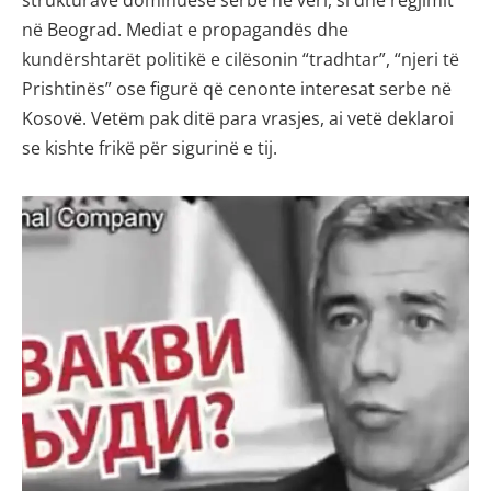
strukturave dominuese serbe në veri, si dhe regjimit
në Beograd. Mediat e propagandës dhe
kundërshtarët politikë e cilësonin “tradhtar”, “njeri të
Prishtinës” ose figurë që cenonte interesat serbe në
Kosovë. Vetëm pak ditë para vrasjes, ai vetë deklaroi
se kishte frikë për sigurinë e tij.