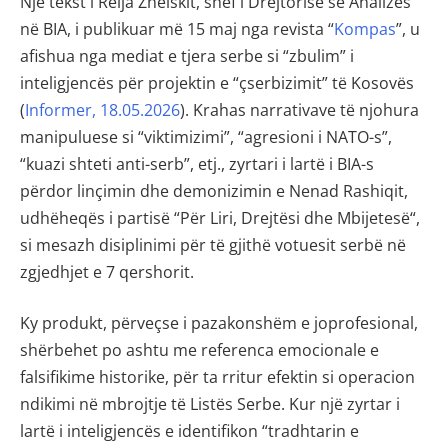
Një tekst i Relja Zhelskit, shef i Drejtorisë së Analizës
në BIA, i publikuar më 15 maj nga revista “
Kompas
”, u
afishua nga mediat e tjera serbe si “zbulim” i
inteligjencës për projektin e “çserbizimit” të Kosovës
(
Informer, 18.05.2026
). Krahas narrativave të njohura
manipuluese si “viktimizimi”, “agresioni i NATO-s”,
“kuazi shteti anti-serb”, etj., zyrtari i lartë i BIA-s
përdor linçimin dhe demonizimin e Nenad Rashiqit,
udhëheqës i partisë “Për Liri, Drejtësi dhe Mbijetesë“,
si mesazh disiplinimi për të gjithë votuesit serbë në
zgjedhjet e 7 qershorit.
Ky produkt, përveçse i pazakonshëm e joprofesional,
shërbehet po ashtu me referenca emocionale e
falsifikime historike, për ta rritur efektin si operacion
ndikimi në mbrojtje të Listës Serbe. Kur një zyrtar i
lartë i inteligjencës e identifikon “tradhtarin e