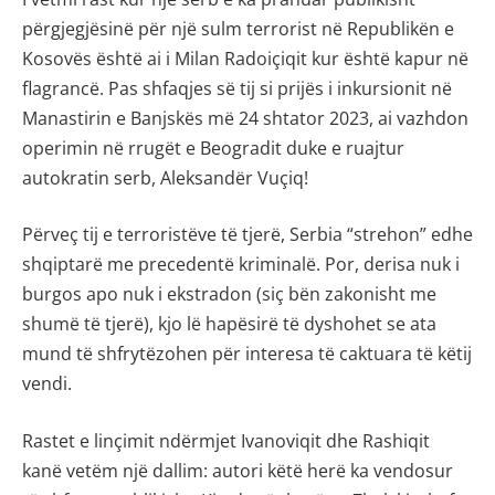
përgjegjësinë për një sulm terrorist në Republikën e
Kosovës është ai i Milan Radoiçiqit kur është kapur në
flagrancë. Pas shfaqjes së tij si prijës i inkursionit në
Manastirin e Banjskës më 24 shtator 2023, ai vazhdon
operimin në rrugët e Beogradit duke e ruajtur
autokratin serb, Aleksandër Vuçiq!
Përveç tij e terroristëve të tjerë, Serbia “strehon” edhe
shqiptarë me precedentë kriminalë. Por, derisa nuk i
burgos apo nuk i ekstradon (siç bën zakonisht me
shumë të tjerë), kjo lë hapësirë të dyshohet se ata
mund të shfrytëzohen për interesa të caktuara të këtij
vendi.
Rastet e linçimit ndërmjet Ivanoviqit dhe Rashiqit
kanë vetëm një dallim: autori këtë herë ka vendosur