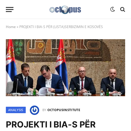
Home
»
PROJEKTI I BIA-S PËR (LISTA)SERBIZIMIN E KOSOVËS
ANALYSIS
BY
OCTOPUSINSTITUTE
PROJEKTI I BIA-S PËR