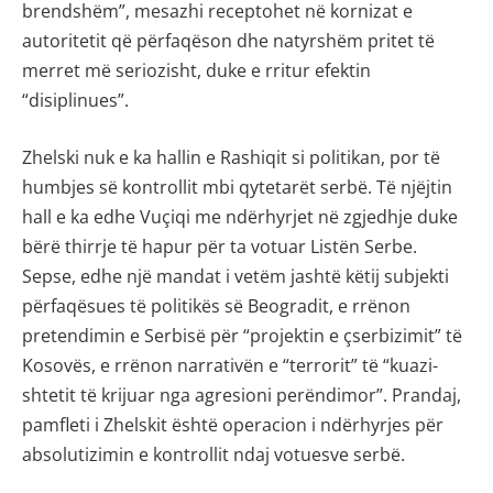
brendshëm”, mesazhi receptohet në kornizat e
autoritetit që përfaqëson dhe natyrshëm pritet të
merret më seriozisht, duke e rritur efektin
“disiplinues”.
Zhelski nuk e ka hallin e Rashiqit si politikan, por të
humbjes së kontrollit mbi qytetarët serbë. Të njëjtin
hall e ka edhe Vuçiqi me ndërhyrjet në zgjedhje duke
bërë thirrje të hapur për ta votuar Listën Serbe.
Sepse, edhe një mandat i vetëm jashtë këtij subjekti
përfaqësues të politikës së Beogradit, e rrënon
pretendimin e Serbisë për “projektin e çserbizimit” të
Kosovës, e rrënon narrativën e “terrorit” të “kuazi-
shtetit të krijuar nga agresioni perëndimor”. Prandaj,
pamfleti i Zhelskit është operacion i ndërhyrjes për
absolutizimin e kontrollit ndaj votuesve serbë.