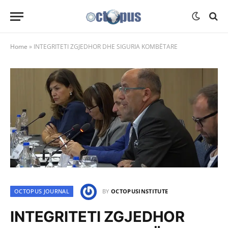
Home
»
INTEGRITETI ZGJEDHOR DHE SIGURIA KOMBËTARE
OCTOPUS JOURNAL
BY
OCTOPUSINSTITUTE
INTEGRITETI ZGJEDHOR