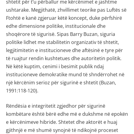
shtetit për t’u përballur me kërcënimet e jashtme
ushtarake. Megjithatë, zhvillimet teorike pas Luftës së
Ftohtë e kanë zgjeruar këtë koncept, duke përfshirë
edhe dimensione politike, institucionale dhe
shoqërore të sigurisë. Sipas Barry Buzan, siguria
politike lidhet me stabilitetin organizativ të shtetit,
legjitimitetin e institucioneve dhe aftësinë e tyre për
të ruajtur rendin kushtetues dhe autoritetin politik.
Në këtë kuptim, cenimi i besimit publik ndaj
institucioneve demokratike mund të shndërrohet në
një kërcënim serioz për sigurinë e shtetit (Buzan,
1991:118-120).
Rëndësia e integritetit zgjedhor për sigurinë
kombëtare është bërë edhe më e dukshme në epokën
e kërcënimeve hibride. Shtetet dhe aktorët e huaj
gjithnjë e më shumë synojnë të ndikojnë proceset