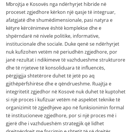
Mbrojtja e Kosovës nga ndërhyrjet hibride në
proceset zgjedhore kërkon një qasje të integruar,
afatgjatë dhe shumëdimensionale, pasi natyra e
këtyre kërcënimeve është komplekse dhe e
shpërndarë në nivele politike, informative,
institucionale dhe sociale. Duke qenë se ndërhyrjet
nuk kufizohen vetëm në periudhën zgjedhore, por
janë rezultat i ndikimeve të vazhdueshme strukturore
dhe të rrjeteve të konsoliduara të influencës,
përgjigjja shtetërore duhet të jetë po aq
gjithëpërfshirëse dhe e qëndrueshme. Ruajtja e
integritetit zgjedhor në Kosovë nuk duhet të kuptohet
si një proces i kufizuar vetëm në aspektet teknike të
organizimit të zgjedhjeve apo në funksionimin formal
të institucioneve zgjedhore, por si një proces më i
gjerë dhe i vazhdueshëm strategjik që lidhet
drejtpërdrejt me forcimin e shtetit të së drejtës,