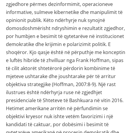
zgjedhore përmes dezinformimit, operacioneve
informative, sulmeve kibernetike dhe manipulimit të
opinionit publik. Këto ndërhyrje nuk synojnë
domosdoshmërisht ndryshimin e rezultatit zgjedhor,
por humbjen e besimit të qytetarëve në institucionet
demokratike dhe krijimin e polarizimit politik. E
shoqëror. Kjo qasje është në përputhje me konceptin
e luftës hibride të zhvilluar nga Frank Hoffman, sipas
të cilit aktorët shtetërorë përdorin kombinime të
mjeteve ushtarake dhe joushtarake për të arritur
objektiva strategjike (Hoffman, 2007:8-9). Një rast
ilustrues është ndërhyrja ruse në zgjedhjet
presidenciale të Shteteve të Bashkuara në vitin 2016.
Hetimet amerikane arritën në përfundimin se
objektivi kryesor nuk ishte vetëm favorizimi i një
kandidati të caktuar, por dobësimi i besimit të
qytetarëve amerikanë në procesin demokratik dhe