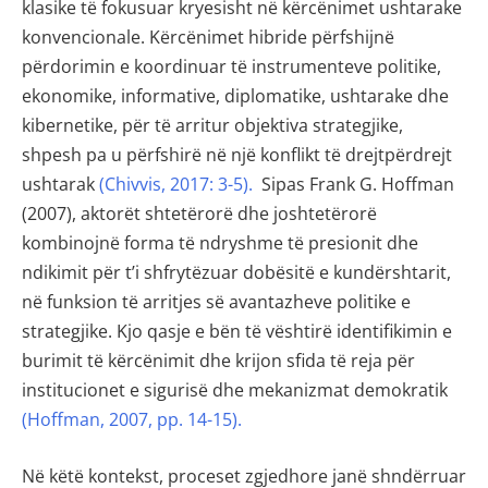
klasike të fokusuar kryesisht në kërcënimet ushtarake
konvencionale. Kërcënimet hibride përfshijnë
përdorimin e koordinuar të instrumenteve politike,
ekonomike, informative, diplomatike, ushtarake dhe
kibernetike, për të arritur objektiva strategjike,
shpesh pa u përfshirë në një konflikt të drejtpërdrejt
ushtarak
(Chivvis, 2017: 3-5).
Sipas Frank G. Hoffman
(2007), aktorët shtetërorë dhe joshtetërorë
kombinojnë forma të ndryshme të presionit dhe
ndikimit për t’i shfrytëzuar dobësitë e kundërshtarit,
në funksion të arritjes së avantazheve politike e
strategjike. Kjo qasje e bën të vështirë identifikimin e
burimit të kërcënimit dhe krijon sfida të reja për
institucionet e sigurisë dhe mekanizmat demokratik
(Hoffman, 2007, pp. 14-15).
Në këtë kontekst, proceset zgjedhore janë shndërruar