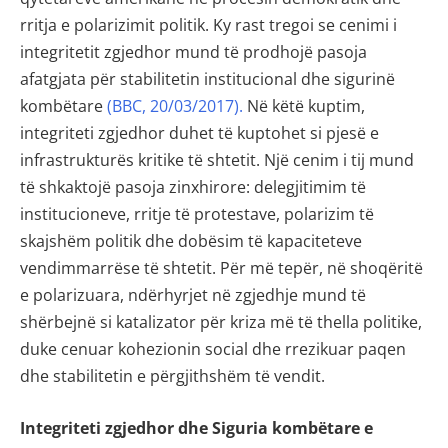
rritja e polarizimit politik. Ky rast tregoi se cenimi i
integritetit zgjedhor mund të prodhojë pasoja
afatgjata për stabilitetin institucional dhe sigurinë
kombëtare
(BBC, 20/03/2017).
Në këtë kuptim,
integriteti zgjedhor duhet të kuptohet si pjesë e
infrastrukturës kritike të shtetit. Një cenim i tij mund
të shkaktojë pasoja zinxhirore: delegjitimim të
institucioneve, rritje të protestave, polarizim të
skajshëm politik dhe dobësim të kapaciteteve
vendimmarrëse të shtetit. Për më tepër, në shoqëritë
e polarizuara, ndërhyrjet në zgjedhje mund të
shërbejnë si katalizator për kriza më të thella politike,
duke cenuar kohezionin social dhe rrezikuar paqen
dhe stabilitetin e përgjithshëm të vendit.
Integriteti zgjedhor dhe Siguria komb
ëtare e