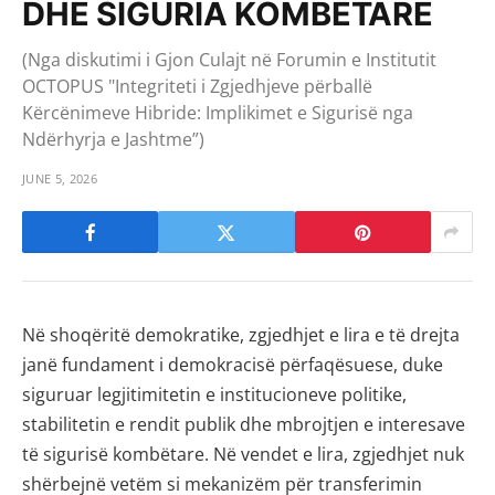
DHE SIGURIA KOMBËTARE
(Nga diskutimi i Gjon Culajt në Forumin e Institutit
OCTOPUS "Integriteti i Zgjedhjeve përballë
Kërcënimeve Hibride: Implikimet e Sigurisë nga
Ndërhyrja e Jashtme”)
JUNE 5, 2026
Në shoqëritë demokratike, zgjedhjet e lira e të drejta
janë fundament i demokracisë përfaqësuese, duke
siguruar legjitimitetin e institucioneve politike,
stabilitetin e rendit publik dhe mbrojtjen e interesave
të sigurisë kombëtare. Në vendet e lira, zgjedhjet nuk
shërbejnë vetëm si mekanizëm për transferimin