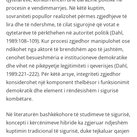
procesin e vendimmarrjes. Në këtë kuptim,
sovraniteti popullor realizohet përmes zgjedhjeve të
lira dhe të ndershme, të cilat sigurojnë që votat e
qytetarëve të përkthehen në autoritet politik (Dahl,
1989:108–109). Kur procesi zgjedhor manipulohet ose
ndikohet nga aktorë të brendshëm apo të jashtëm,
cenohet besueshmëria e institucioneve demokratike
dhe vihet në pikëpyetje legjitimiteti i qeverisjes (Dahl,
1989:221–222). Për këtë arsye, integriteti zgjedhor
konsiderohet një komponent thelbësor i funksionimit
demokratik dhe element i rëndësishëm i sigurisë
kombëtare.
Në literaturën bashkëkohore të studimeve të sigurisë,
koncepti i kërcënimeve hibride ka zgjeruar ndjeshëm
kuptimin tradicional të sigurisë, duke tejkaluar qasjen