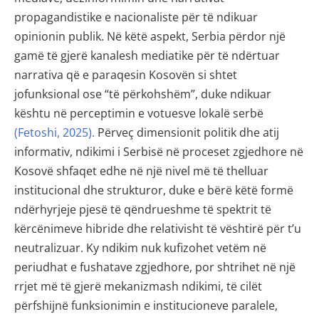
propagandistike e nacionaliste për të ndikuar
opinionin publik. Në këtë aspekt, Serbia përdor një
gamë të gjerë kanalesh mediatike për të ndërtuar
narrativa që e paraqesin Kosovën si shtet
jofunksional ose “të përkohshëm”, duke ndikuar
kështu në perceptimin e votuesve lokalë serbë
(Fetoshi, 2025).
Përveç dimensionit politik dhe atij
informativ, ndikimi i Serbisë në proceset zgjedhore në
Kosovë shfaqet edhe në një nivel më të thelluar
institucional dhe strukturor, duke e bërë këtë formë
ndërhyrjeje pjesë të qëndrueshme të spektrit të
kërcënimeve hibride dhe relativisht të vështirë për t’u
neutralizuar. Ky ndikim nuk kufizohet vetëm në
periudhat e fushatave zgjedhore, por shtrihet në një
rrjet më të gjerë mekanizmash ndikimi, të cilët
përfshijnë funksionimin e institucioneve paralele,