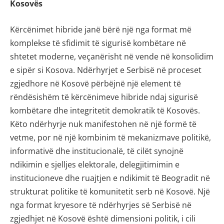
Kosovës
Kërcënimet hibride janë bërë një nga format më
komplekse të sfidimit të sigurisë kombëtare në
shtetet moderne, veçanërisht në vende në konsolidim
e sipër si Kosova. Ndërhyrjet e Serbisë në proceset
zgjedhore në Kosovë përbëjnë një element të
rëndësishëm të kërcënimeve hibride ndaj sigurisë
kombëtare dhe integritetit demokratik të Kosovës.
Këto ndërhyrje nuk manifestohen në një formë të
vetme, por në një kombinim të mekanizmave politikë,
informativë dhe institucionalë, të cilët synojnë
ndikimin e sjelljes elektorale, delegjitimimin e
institucioneve dhe ruajtjen e ndikimit të Beogradit në
strukturat politike të komunitetit serb në Kosovë. Një
nga format kryesore të ndërhyrjes së Serbisë në
zgjedhjet në Kosovë është dimensioni politik, i cili