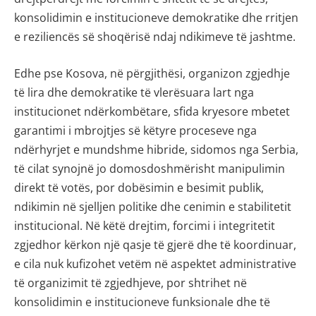
konsolidimin e institucioneve demokratike dhe rritjen
e reziliencës së shoqërisë ndaj ndikimeve të jashtme.
Edhe pse Kosova, në përgjithësi, organizon zgjedhje
të lira dhe demokratike të vlerësuara lart nga
institucionet ndërkombëtare, sfida kryesore mbetet
garantimi i mbrojtjes së këtyre proceseve nga
ndërhyrjet e mundshme hibride, sidomos nga Serbia,
të cilat synojnë jo domosdoshmërisht manipulimin
direkt të votës, por dobësimin e besimit publik,
ndikimin në sjelljen politike dhe cenimin e stabilitetit
institucional. Në këtë drejtim, forcimi i integritetit
zgjedhor kërkon një qasje të gjerë dhe të koordinuar,
e cila nuk kufizohet vetëm në aspektet administrative
të organizimit të zgjedhjeve, por shtrihet në
konsolidimin e institucioneve funksionale dhe të