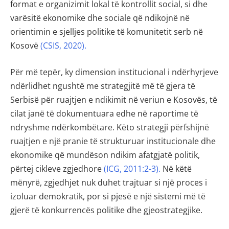
format e organizimit lokal të kontrollit social, si dhe
varësitë ekonomike dhe sociale që ndikojnë në
orientimin e sjelljes politike të komunitetit serb në
Kosovë
(CSIS, 2020).
Për më tepër, ky dimension institucional i ndërhyrjeve
ndërlidhet ngushtë me strategjitë më të gjera të
Serbisë për ruajtjen e ndikimit në veriun e Kosovës, të
cilat janë të dokumentuara edhe në raportime të
ndryshme ndërkombëtare. Këto strategji përfshijnë
ruajtjen e një pranie të strukturuar institucionale dhe
ekonomike që mundëson ndikim afatgjatë politik,
përtej cikleve zgjedhore
(ICG, 2011:2-3).
Në këtë
mënyrë, zgjedhjet nuk duhet trajtuar si një proces i
izoluar demokratik, por si pjesë e një sistemi më të
gjerë të konkurrencës politike dhe gjeostrategjike.