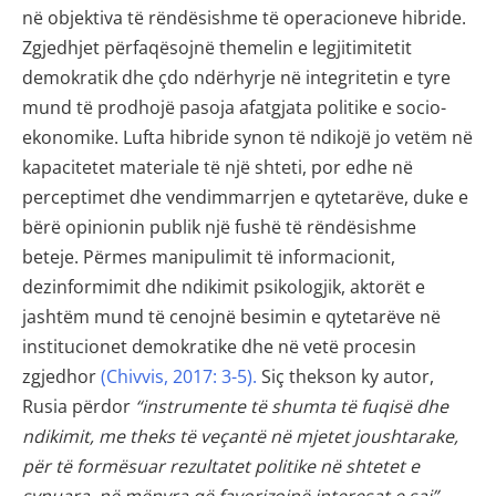
në objektiva të rëndësishme të operacioneve hibride.
Zgjedhjet përfaqësojnë themelin e legjitimitetit
demokratik dhe çdo ndërhyrje në integritetin e tyre
mund të prodhojë pasoja afatgjata politike e socio-
ekonomike. Lufta hibride synon të ndikojë jo vetëm në
kapacitetet materiale të një shteti, por edhe në
perceptimet dhe vendimmarrjen e qytetarëve, duke e
bërë opinionin publik një fushë të rëndësishme
beteje. Përmes manipulimit të informacionit,
dezinformimit dhe ndikimit psikologjik, aktorët e
jashtëm mund të cenojnë besimin e qytetarëve në
institucionet demokratike dhe në vetë procesin
zgjedhor
(Chivvis, 2017: 3-5).
Siç thekson ky autor,
Rusia përdor
“instrumente të shumta të fuqisë dhe
ndikimit, me theks të veçantë në mjetet joushtarake,
për të formësuar rezultatet politike në shtetet e
synuara
, në mënyra që favorizojnë interesat e saj”
.