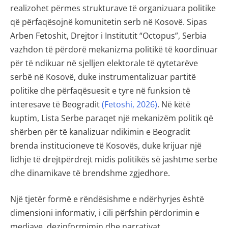
realizohet përmes strukturave të organizuara politike
që përfaqësojnë komunitetin serb në Kosovë. Sipas
Arben Fetoshit, Drejtor i Institutit “Octopus”, Serbia
vazhdon të përdorë mekanizma politikë të koordinuar
për të ndikuar në sjelljen elektorale të qytetarëve
serbë në Kosovë, duke instrumentalizuar partitë
politike dhe përfaqësuesit e tyre në funksion të
interesave të Beogradit
(Fetoshi, 2026)
. Në këtë
kuptim, Lista Serbe paraqet një mekanizëm politik që
shërben për të kanalizuar ndikimin e Beogradit
brenda institucioneve të Kosovës, duke krijuar një
lidhje të drejtpërdrejt midis politikës së jashtme serbe
dhe dinamikave të brendshme zgjedhore.
Një tjetër formë e rëndësishme e ndërhyrjes është
dimensioni informativ, i cili përfshin përdorimin e
mediave, dezinformimin dhe narrativat